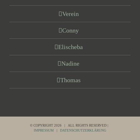
Verein
Conny
Elischeba
Nadine
Thomas
© COPYRIGHT
2026 | ALL RIGHTS RESERVED |
IMPRESSUM
|
DATENSCHUTZERKLÄRUNG