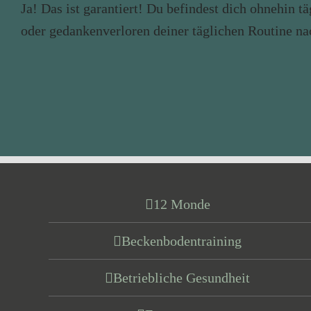
Ja! Das ist garantiert! Du befindest dich ohnehin
oder gedankenverloren deiner täglichen Routine nac
12 Monde
Beckenbodentraining
Betriebliche Gesundheit