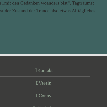
du „mit den Gedanken woanders bist“, Tagträumst
t der Zustand der Trance also etwas Alltägliches.
Kontakt
Verein
Conny