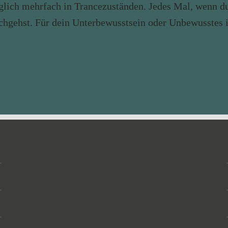
 täglich mehrfach in Trancezuständen. Jedes Mal, wenn 
hgehst. Für dein Unterbewusstsein oder Unbewusstes is